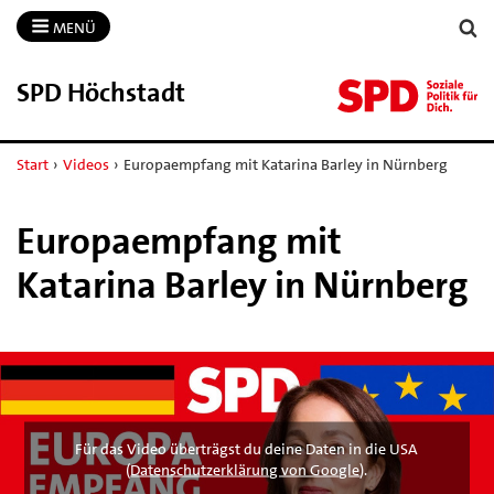
MENÜ
SPD Höchstadt
Start
›
Videos
›
Europaempfang mit Katarina Barley in Nürnberg
Europaempfang mit
Katarina Barley in Nürnberg
Für das Video überträgst du deine Daten in die USA
(
Datenschutzerklärung von Google
).